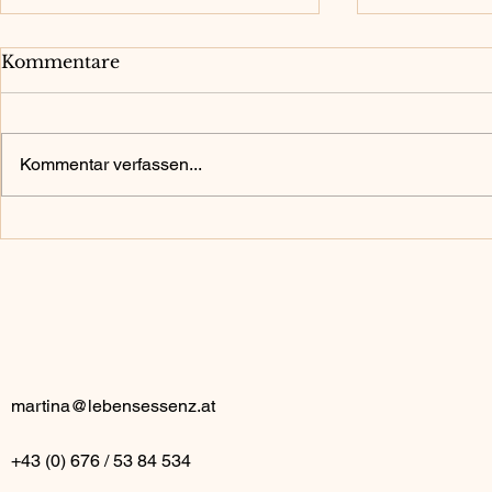
Kommentare
Kommentar verfassen...
Preise Radionik Therapie:
Coaching 
Kosten für Radionik-
Leere und
Behandlungen – Was Du
wissen solltest
martina@lebensessenz.at
+43 (0) 676 / 53 84 534