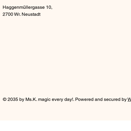
Haggenmüllergasse 10,
2700 Wr. Neustadt
Magi
Magi
© 2035 by Ms.K. magic every day!. Powered and secured by
W